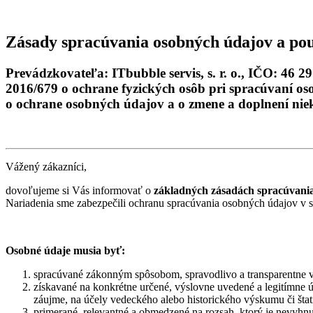
Zásady spracúvania osobných údajov a pou
Prevádzkovateľa: ITbubble servis, s. r. o., IČO: 46
2016/679 o ochrane fyzických osôb pri spracúvaní os
o ochrane osobných údajov a o zmene a doplnení ni
Vážený zákazníci,
dovoľujeme si Vás informovať o
základných zásadách spracúvania 
Nariadenia sme zabezpečili ochranu spracúvania osobných údajov v 
Osobné údaje musia byť:
spracúvané zákonným spôsobom, spravodlivo a transparentne vo
získavané na konkrétne určené, výslovne uvedené a legitímne úč
záujme, na účely vedeckého alebo historického výskumu či štat
primerané, relevantné a obmedzené na rozsah, ktorý je nevyhnu