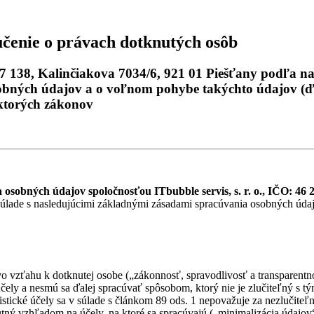
čenie o právach dotknutých osôb
 297 138, Kalinčiakova 7034/6, 921 01 Piešťany podľa
obných údajov a o voľnom pohybe takýchto údajov (ďal
ektorých zákonov
osobných údajov spoločnosťou ITbubble servis, s. r. o., IČO: 46 2
súlade s nasledujúcimi základnými zásadami spracúvania osobných údaj
 vzťahu k dotknutej osobe („zákonnosť, spravodlivosť a transparentn
ely a nesmú sa ďalej spracúvať spôsobom, ktorý nie je zlučiteľný s tý
istické účely sa v súlade s článkom 89 ods. 1 nepovažuje za nezlučite
tný vzhľadom na účely, na ktoré sa spracúvajú („minimalizácia údajov“