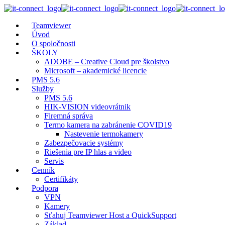
Teamviewer
Úvod
O spoločnosti
ŠKOLY
ADOBE – Creative Cloud pre školstvo
Microsoft – akademické licencie
PMS 5.6
Služby
PMS 5.6
HIK-VISION videovrátnik
Firemná správa
Termo kamera na zabránenie COVID19
Nastevenie termokamery
Zabezpečovacie systémy
Riešenia pre IP hlas a video
Servis
Cenník
Certifikáty
Podpora
VPN
Kamery
Sťahuj Teamviewer Host a QuickSupport
Základ