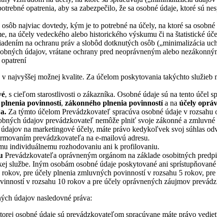
potrebné opatrenia, aby sa zabezpečilo, že sa osobné údaje, ktoré sú ne
osôb najviac dovtedy, kým je to potrebné na účely, na ktoré sa osobné
, na účely vedeckého alebo historického výskumu či na štatistické úče
iadením na ochranu práv a slobôd dotknutých osôb („minimalizácia uc
sobných údajov, vrátane ochrany pred neoprávneným alebo nezákonným
 opatrení
v najvyššej možnej kvalite. Za účelom poskytovania takýchto služieb 
vé
, s cieľom starostlivosti o zákazníka. Osobné údaje sú na tento účel 
plnenia povinností
,
zákonného plnenia povinností
a na
účely oprá
a.
Za týmto účelom Prevádzkovateľ spracúva osobné údaje v rozsahu
osobných údajov prevádzkovateľ nemôže plniť svoje zákonné a zmluvné 
ch údajov na marketingové účely, máte právo kedykoľvek svoj súhlas od
formovaním prevádzkovateľa na e-mailovú adresu.
u individuálnemu rozhodovaniu ani k profilovaniu.
u
Prevádzkovateľa oprávneným orgánom na základe osobitných predpis
kej službe. Iným osobám osobné údaje poskytované ani sprístupňované 
okov, pre účely plnenia zmluvných povinností v rozsahu 5 rokov, pre 
ovinností v rozsahu 10 rokov a pre účely oprávnených záujmov prevádz
ných údajov nasledovné práva:
torej osobné údaje sú prevádzkovateľom spracúvane máte právo vedie