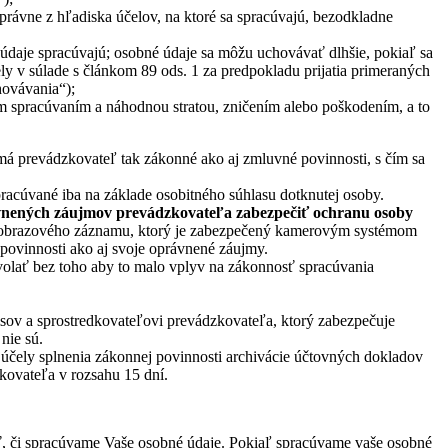
správne z hľadiska účelov, na ktoré sa spracúvajú, bezodkladne
 údaje spracúvajú; osobné údaje sa môžu uchovávať dlhšie, pokiaľ sa
ly v súlade s článkom 89 ods. 1 za predpokladu prijatia primeraných
hovávania“);
 spracúvaním a náhodnou stratou, zničením alebo poškodením, a to
má prevádzkovateľ tak zákonné ako aj zmluvné povinnosti, s čím sa
spracúvané iba na základe osobitného súhlasu dotknutej osoby.
vnených záujmov prevádzkovateľa zabezpečiť ochranu osoby
 obrazového záznamu, ktorý je zabezpečený kamerovým systémom
povinnosti ako aj svoje oprávnené záujmy.
volať bez toho aby to malo vplyv na zákonnosť spracúvania
ov a sprostredkovateľovi prevádzkovateľa, ktorý zabezpečuje
nie sú.
účely splnenia zákonnej povinnosti archivácie účtovných dokladov
kovateľa v rozsahu 15 dní.
ť, či spracúvame Vaše osobné údaje. Pokiaľ spracúvame vaše osobné