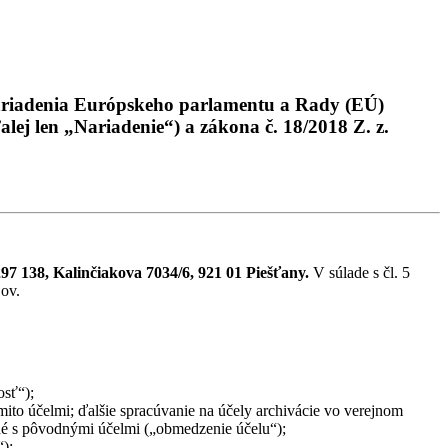
 nariadenia Európskeho parlamentu a Rady (EÚ)
ej len „Nariadenie“) a zákona č. 18/2018 Z. z.
97 138, Kalinčiakova 7034/6, 921 01 Piešťany.
V súlade s čl. 5
ov.
osť“);
mito účelmi; ďalšie spracúvanie na účely archivácie vo verejnom
ľné s pôvodnými účelmi („obmedzenie účelu“);
);