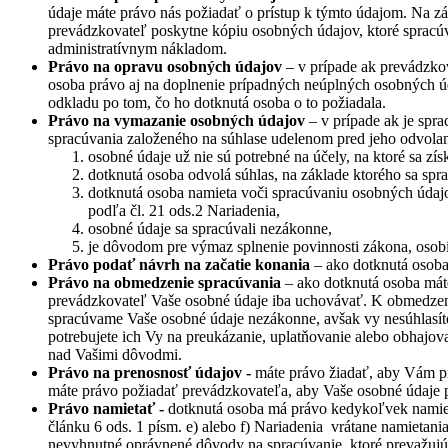
údaje máte právo nás požiadať o prístup k týmto údajom. Na z
prevádzkovateľ poskytne kópiu osobných údajov, ktoré spracú
administratívnym nákladom.
Právo na opravu osobných údajov
– v prípade ak prevádzko
osoba právo aj na doplnenie prípadných neúplných osobných ú
odkladu po tom, čo ho dotknutá osoba o to požiadala.
Právo na vymazanie osobných údajov
– v prípade ak je spr
spracúvania založeného na súhlase udelenom pred jeho odvola
osobné údaje už nie sú potrebné na účely, na ktoré sa zís
dotknutá osoba odvolá súhlas, na základe ktorého sa sp
dotknutá osoba namieta voči spracúvaniu osobných údajo
podľa čl. 21 ods.2 Nariadenia,
osobné údaje sa spracúvali nezákonne,
je dôvodom pre výmaz splnenie povinnosti zákona, osobi
Právo podať návrh na začatie konania
– ako dotknutá osoba
Právo na obmedzenie spracúvania
– ako dotknutá osoba mát
prevádzkovateľ Vaše osobné údaje iba uchovávať. K obmedzeni
spracúvame Vaše osobné údaje nezákonne, avšak vy nesúhlasíte
potrebujete ich Vy na preukázanie, uplatňovanie alebo obhajov
nad Vašimi dôvodmi.
Právo na prenosnosť údajov -
máte právo žiadať, aby Vám pr
máte právo požiadať prevádzkovateľa, aby Vaše osobné údaje p
Právo namietať -
dotknutá osoba má právo kedykoľvek namietať
článku 6 ods. 1 písm. e) alebo f) Nariadenia vrátane namietan
nevyhnutné oprávnené dôvody na spracúvanie, ktoré prevažujú