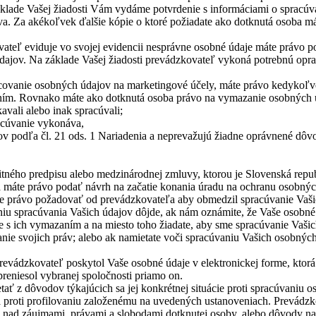
áklade Vašej žiadosti Vám vydáme potvrdenie s informáciami o spracúv
va. Za akékoľvek ďalšie kópie o ktoré požiadate ako dotknutá osoba 
vateľ eviduje vo svojej evidencii nesprávne osobné údaje máte právo 
dajov. Na základe Vašej žiadosti prevádzkovateľ vykoná potrebnú opra
acovanie osobných údajov na marketingové účely, máte právo kedykoľv
ním. Rovnako máte ako dotknutá osoba právo na vymazanie osobných ú
kavali alebo inak spracúvali;
racúvanie vykonáva,
v podľa čl. 21 ods. 1 Nariadenia a neprevažujú žiadne oprávnené dôv
tného predpisu alebo medzinárodnej zmluvy, ktorou je Slovenská repub
 máte právo podať návrh na začatie konania úradu na ochranu osobnýc
e právo požadovať od prevádzkovateľa aby obmedzil spracúvanie Vaši
u spracúvania Vašich údajov dôjde, ak nám oznámite, že Vaše osobné 
 s ich vymazaním a na miesto toho žiadate, aby sme spracúvanie Vašic
anie svojich práv; alebo ak namietate voči spracúvaniu Vašich osobnýc
evádzkovateľ poskytol Vaše osobné údaje v elektronickej forme, ktor
reniesol vybranej spoločnosti priamo on.
 z dôvodov týkajúcich sa jej konkrétnej situácie proti spracúvaniu oso
ia proti profilovaniu založenému na uvedených ustanoveniach. Prevádz
 nad záujmami, právami a slobodami dotknutej osoby, alebo dôvody na