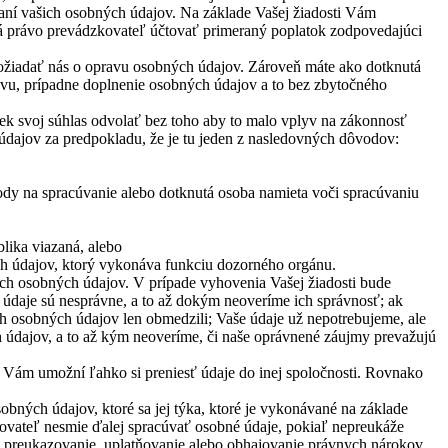
aní vašich osobných údajov. Na základe Vašej žiadosti Vám
má právo prevádzkovateľ účtovať primeraný poplatok zodpovedajúci
požiadať nás o opravu osobných údajov. Zároveň máte ako dotknutá
vu, prípadne doplnenie osobných údajov a to bez zbytočného
ek svoj súhlas odvolať bez toho aby to malo vplyv na zákonnosť
dajov za predpokladu, že je tu jeden z nasledovných dôvodov:
ody na spracúvanie alebo dotknutá osoba namieta voči spracúvaniu
lika viazaná, alebo
h údajov, ktorý vykonáva funkciu dozorného orgánu.
ch osobných údajov. V prípade vyhovenia Vašej žiadosti bude
údaje sú nesprávne, a to až dokým neoveríme ich správnosť; ak
h osobných údajov len obmedzili; Vaše údaje už nepotrebujeme, ale
h údajov, a to až kým neoveríme, či naše oprávnené záujmy prevažujú
á Vám umožní ľahko si preniesť údaje do inej spoločnosti. Rovnako
bných údajov, ktoré sa jej týka, ktoré je vykonávané na základe
kovateľ nesmie ďalej spracúvať osobné údaje, pokiaľ nepreukáže
 preukazovanie, uplatňovanie alebo obhajovanie právnych nárokov.