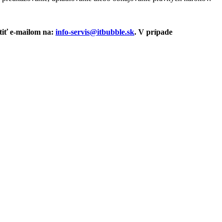
tiť e-mailom na:
info-servis@itbubble.sk
. V prípade