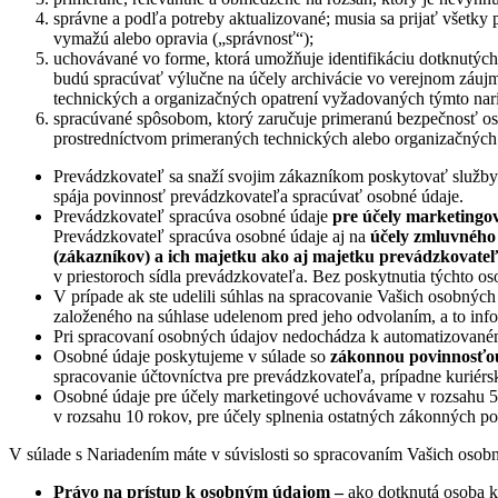
správne a podľa potreby aktualizované; musia sa prijať všetky 
vymažú alebo opravia („správnosť“);
uchovávané vo forme, ktorá umožňuje identifikáciu dotknutých 
budú spracúvať výlučne na účely archivácie vo verejnom záujme
technických a organizačných opatrení vyžadovaných týmto nar
spracúvané spôsobom, ktorý zaručuje primeranú bezpečnosť o
prostredníctvom primeraných technických alebo organizačných
Prevádzkovateľ sa snaží svojim zákazníkom poskytovať služby 
spája povinnosť prevádzkovateľa spracúvať osobné údaje.
Prevádzkovateľ spracúva osobné údaje
pre účely marketingo
Prevádzkovateľ spracúva osobné údaje aj na
účely zmluvného 
(zákazníkov) a ich majetku ako aj majetku prevádzkovateľ
v priestoroch sídla prevádzkovateľa. Bez poskytnutia týchto 
V prípade ak ste udelili súhlas na spracovanie Vašich osobný
založeného na súhlase udelenom pred jeho odvolaním, a to in
Pri spracovaní osobných údajov nedochádza k automatizovaném
Osobné údaje poskytujeme v súlade so
zákonnou povinnosťo
spracovanie účtovníctva pre prevádzkovateľa, prípadne kuriérs
Osobné údaje pre účely marketingové uchovávame v rozsahu 5 r
v rozsahu 10 rokov, pre účely splnenia ostatných zákonných p
V súlade s Nariadením máte v súvislosti so spracovaním Vašich osob
Právo na prístup k osobným údajom –
ako dotknutá osoba k